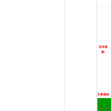
技术参
数
:
主要规格
:
输出转速 r