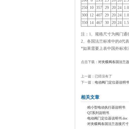
200
8
295
25
20
20
2.5
250
10
357
29
20
24
1.0
300
12
407
29
20
24
1.0
350
14
467
30
20
24
1.5
注：1、规格尺寸为阀门通
2、各国法兰标准中的d代
*如果需要上表中国外标准
点击下载：
对夹蝶阀各国法兰
上一篇：已经没有了
下一篇：
电动阀门定位器说明书.
相关文章
·
精小型电动执行器说明书
·
QT系列说明书
·
电动阀门定位器说明书.doc
·
对夹蝶阀各国法兰连接尺寸